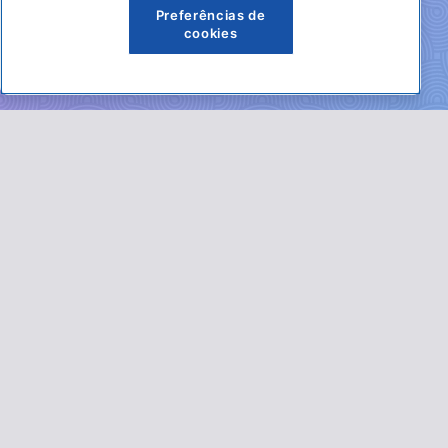
Preferências de
cookies
0800 570 0800
De segunda a sexta
das 8h às 20h
41 3330-5700
www.sebraepr.com.br
Termos de uso
|
FAQ